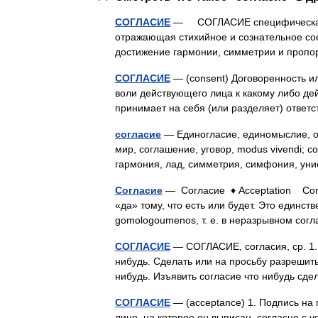
СОГЛАСИЕ
— СОГЛАСИЕ специфическая 
отражающая стихийное и сознательное сое
достижение гармонии, симметрии и проп
СОГЛАСИЕ
— (consent) Договоренность ил
воли действующего лица к какому либо де
принимает на себя (или разделяет) отве
согласие
— Единогласие, единомыслие, од
мир, соглашение, уговор, modus vivendi; с
гармония, лад, симметрия, симфония, ун
Согласие
— Согласие ♦ Acceptation Согла
«да» тому, что есть или будет. Это единст
gomologoumenos, т. е. в неразрывном со
СОГЛАСИЕ
— СОГЛАСИЕ, согласия, ср. 1. 
нибудь. Сделать или на просьбу разрешить
нибудь. Изъявить согласие что нибудь с
СОГЛАСИЕ
— (acceptance) 1. Подпись на 
лицо, на которое он выписан, согласно с