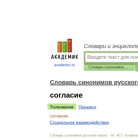
Словари и энциклоп
academic.ru
Словарь синонимов русского языка
Словарь синонимов русског
согласие
Толкование
Перевод
согласие
Социальное
взаимодействие
Словарь
синонимов
русского
языка
. -
М
.
:
АСТ
,
Астрел