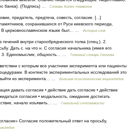
рес банка). (Подпись) …
Словарь бизнес-терминов
ие, предатель, предтеча, совесть, согласие. [...]
амятников, сохранившихся от Руси киевского периода,
ие. В церковнославянском языке был… …
История слов
 течений внутри старообрядческого толка (спец.). 2.
бу. Дать с. на что н. С согласия начальника (имея его
л.). 3. Единомыслие, общность… …
Толковый словарь Ожегова
ветствии с которым все участники эксперимепта или пациенты
оцедурами. В контексте экспериментальных исследований это
ут выйти из эксперимента… …
Большая психологическая энциклопедия
ция давать согласие • действие дать согласие • действие
ожидаться согласия • модальность, ожидание достигать
действие, начало изъявить… …
Глагольной сочетаемости
огласие» Согласие положительный ответ на просьбу,
икипедия