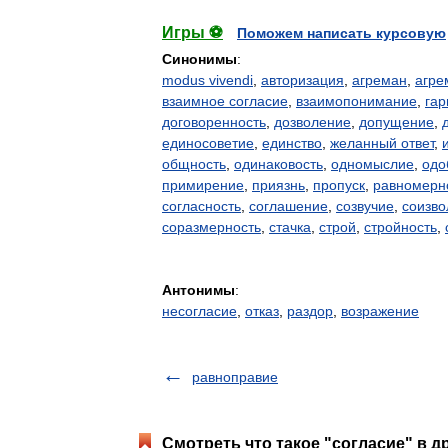
Игры ⚽
Поможем написать курсовую
Синонимы
:
modus vivendi
,
авторизация
,
агреман
,
агре
взаимное согласие
,
взаимопонимание
,
гар
договоренность
,
дозволение
,
допущение
,
единосоветие
,
единство
,
желанный ответ
,
общность
,
одинаковость
,
одномыслие
,
одо
примирение
,
приязнь
,
пропуск
,
равномерн
согласность
,
соглашение
,
созвучие
,
соизво
соразмерность
,
стачка
,
строй
,
стройность
,
Антонимы
:
несогласие
,
отказ
,
раздор
,
возражение
равноправие
Смотреть что такое "согласие" в д