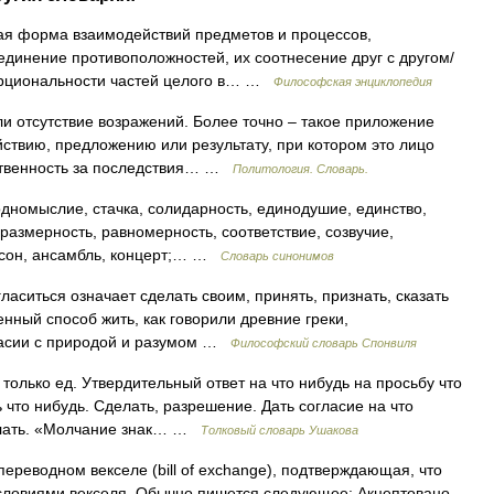
форма взаимодействий предметов и процессов,
динение противоположностей, их соотнесение друг с другом/
орциональности частей целого в… …
Философская энциклопедия
и отсутствие возражений. Более точно – такое приложение
йствию, предложению или результату, при котором это лицо
тственность за последствия… …
Политология. Словарь.
номыслие, стачка, солидарность, единодушие, единство,
оразмерность, равномерность, соответствие, созвучие,
исон, ансамбль, концерт;… …
Словарь синонимов
ситься означает сделать своим, принять, признать, сказать
венный способ жить, как говорили древние греки,
гласии с природой и разумом …
Философский словарь Спонвиля
только ед. Утвердительный ответ на что нибудь на просьбу что
 что нибудь. Сделать, разрешение. Дать согласие на что
делать. «Молчание знак… …
Толковый словарь Ушакова
переводном векселе (bill of exchange), подтверждающая, что
 условиями векселя. Обычно пишется следующее: Акцептовано,