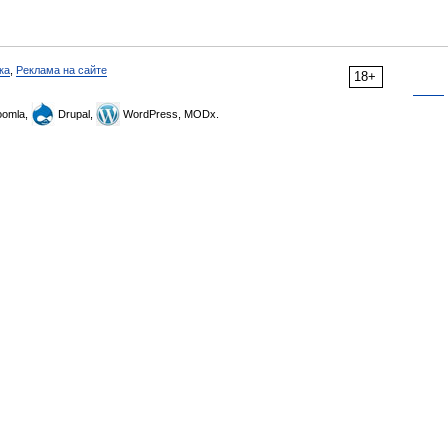
ка
,
Реклама на сайте
18+
omla,
Drupal,
WordPress, MODx.