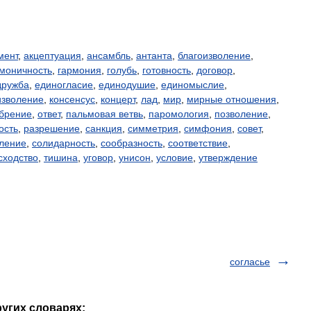
мент
,
акцептуация
,
ансамбль
,
антанта
,
благоизволение
,
моничность
,
гармония
,
голубь
,
готовность
,
договор
,
дружба
,
единогласие
,
единодушие
,
единомыслие
,
изволение
,
консенсус
,
концерт
,
лад
,
мир
,
мирные отношения
,
брение
,
ответ
,
пальмовая ветвь
,
паромология
,
позволение
,
ость
,
разрешение
,
санкция
,
симметрия
,
симфония
,
совет
,
ление
,
солидарность
,
сообразность
,
соответствие
,
сходство
,
тишина
,
уговор
,
унисон
,
условие
,
утверждение
согласье
ругих словарях: