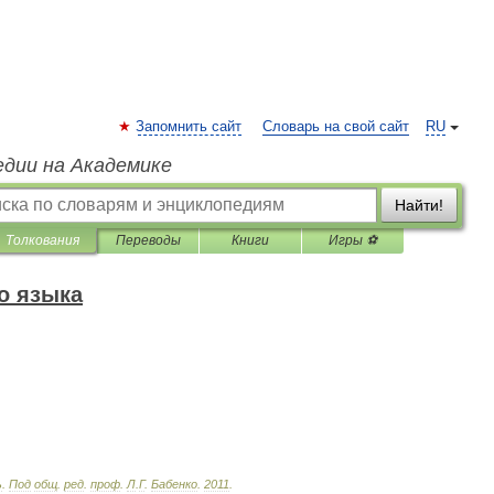
Запомнить сайт
Словарь на свой сайт
RU
едии на Академике
Найти!
Толкования
Переводы
Книги
Игры ⚽
о языка
ь
.
Под
общ
.
ред
.
проф
.
Л
.
Г
.
Бабенко
.
2011
.