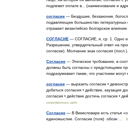
подлежит оплате в... (наименование и ад
согласие
— Бездушие, беззаконие, богослов
подавляющее большинство литературных п
отражает византийско болгарское влиян
СОГЛАСИЕ
— СОГЛАСИЕ, я, ср. 1. Одно из
Разрешение, утвердительный ответ на прось
согласие). Молчание знак согласия (пос
Согласие
— Этическое трсбование, в соот
должны быть согласны с предстоящими пр
подразумевает также, что участники мог
согласие
— выразить согласие • демонстра
добиться согласия • действие, каузация д
согласия • действие достичь согласия • 
непредметных имён
Согласие
— В Викисловаре есть статья «с
единомыслие. Согласие (толк) обозн …
В